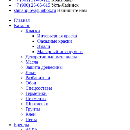
+7 (900) 25-65-615
Усть-Лабинск
shmargilova@inbox.ru
Напишите нам
Главная
Каталог
Краски
Интерьерная краска
Фасадные краски
Эмали
Малярный инструмент
Декоративные материалы
Масла
Защита древесины
Лаки
Разбавители
Обои
Спецсоставы
Герметики
Пигменты
Шпатлевки
Грунты
Клеи
Пены
Бренды
ALPA