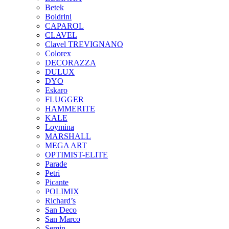
Betek
Boldrini
CAPAROL
CLAVEL
Clavel TREVIGNANO
Colorex
DECORAZZA
DULUX
DYO
Eskaro
FLUGGER
HAMMERITE
KALE
Loymina
MARSHALL
MEGA ART
OPTIMIST-ELITE
Parade
Petri
Picante
POLIMIX
Richard’s
San Deco
San Marco
Semin