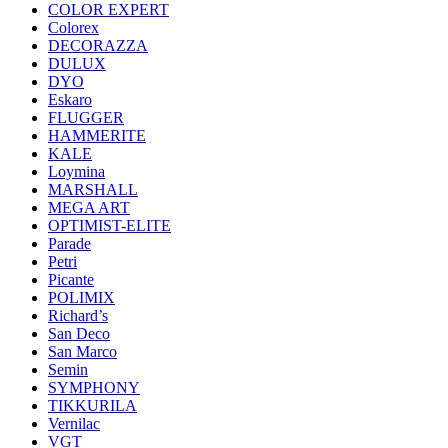
COLOR EXPERT
Colorex
DECORAZZA
DULUX
DYO
Eskaro
FLUGGER
HAMMERITE
KALE
Loymina
MARSHALL
MEGA ART
OPTIMIST-ELITE
Parade
Petri
Picante
POLIMIX
Richard’s
San Deco
San Marco
Semin
SYMPHONY
TIKKURILA
Vernilac
VGT