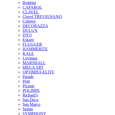
Boldrini
CAPAROL
CLAVEL
Clavel TREVIGNANO
Colorex
DECORAZZA
DULUX
DYO
Eskaro
FLUGGER
HAMMERITE
KALE
Loymina
MARSHALL
MEGA ART
OPTIMIST-ELITE
Parade
Petri
Picante
POLIMIX
Richard’s
San Deco
San Marco
Semin
SYMPHONY