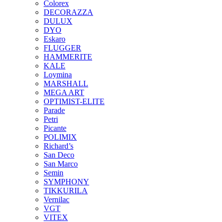
Colorex
DECORAZZA
DULUX
DYO
Eskaro
FLUGGER
HAMMERITE
KALE
Loymina
MARSHALL
MEGA ART
OPTIMIST-ELITE
Parade
Petri
Picante
POLIMIX
Richard’s
San Deco
San Marco
Semin
SYMPHONY
TIKKURILA
Vernilac
VGT
VITEX