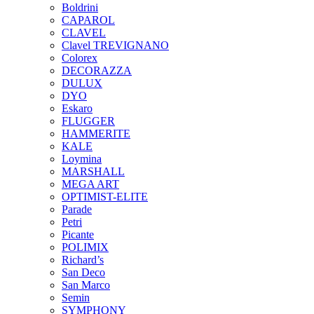
Boldrini
CAPAROL
CLAVEL
Clavel TREVIGNANO
Colorex
DECORAZZA
DULUX
DYO
Eskaro
FLUGGER
HAMMERITE
KALE
Loymina
MARSHALL
MEGA ART
OPTIMIST-ELITE
Parade
Petri
Picante
POLIMIX
Richard’s
San Deco
San Marco
Semin
SYMPHONY