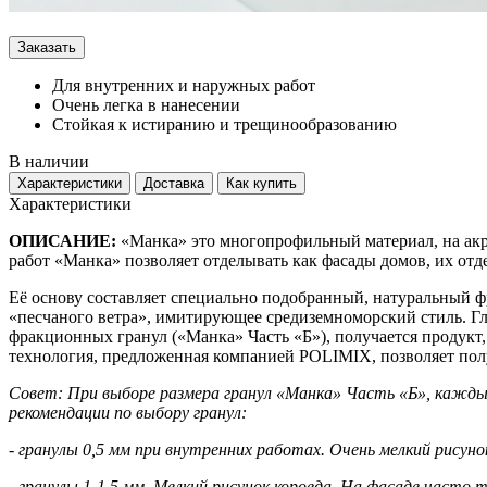
Заказать
Для внутренних и наружных работ
Очень легка в нанесении
Стойкая к истиранию и трещинообразованию
В наличии
Характеристики
Доставка
Как купить
Характеристики
ОПИСАНИЕ:
«Манка» это многопрофильный материал, на акр
работ «Манка» позволяет отделывать как фасады домов, их от
Её основу составляет специально подобранный, натуральный ф
«песчаного ветра», имитирующее средиземноморский стиль. Гл
фракционных гранул («Манка» Часть «Б»), получается продукт,
технология, предложенная компанией POLIMIX, позволяет полу
Совет: При выборе размера гранул «Манка» Часть «Б», каждый
рекомендации по выбору гранул:
- гранулы 0,5 мм при внутренних работах. Очень мелкий рисуно
- гранулы 1-1,5 мм. Мелкий рисунок короеда. На фасаде часто