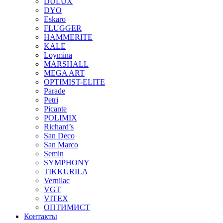
DULUX
DYO
Eskaro
FLUGGER
HAMMERITE
KALE
Loymina
MARSHALL
MEGA ART
OPTIMIST-ELITE
Parade
Petri
Picante
POLIMIX
Richard’s
San Deco
San Marco
Semin
SYMPHONY
TIKKURILA
Vernilac
VGT
VITEX
ОПТИМИСТ
Контакты