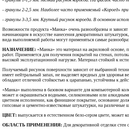
- гранулы 2-2,5 мм. Наиболее часто применяемый «Короед» при
- гранулы 3-3,5 мм. Крупный рисунок короеда. В основном испол
Возможности продукта «Манка» очень разнообразны и зависят в
начинающим в искусстве нанесения декоративных штукатурок, 
вида выполняемой работы могут применяться самые разнообр
НАЗНАЧЕНИЕ:
«Манка» это материал на акриловой основе, 
работ. Применяется для получения покрытий на стенах, потолк
высокой эксплуатационной нагрузке. Материал стойкий к ист
Получаемый рисунок поверхности зависит от выбранной техник
имеет нейтральный запах, не выделяет вредных для здоровья в
обладают отличной стойкостью к царапанью, устойчивы к дейс
«Манка» выполнена в базовом варианте для компьютерной коле
может и окрашиваться водными, силиконовыми или алкидными 
цветном исполнении, как финишное покрытие, основание должн
гипсовые и цементно-известковые штукатурки, на различные 
ЦВЕТ:
выпускается в естественном бело-сером цвете, может 
ОБЛАСТЬ ПРИМЕНЕНИЯ:
Для декоративной отделки стен 