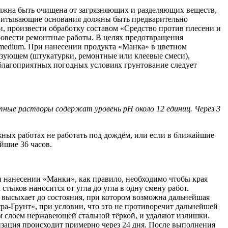
жна быть очищена от загрязняющих и разделяющих веществ,
 впитывающие основания должны быть предварительно
, произвести обработку составом «Средство против плесени и
ровести ремонтные работы. В целях предотвращения
medium. При нанесении продукта «Манка» в цветном
язующем (штукатурки, ремонтные или клеевые смеси),
еблагоприятных погодных условиях грунтование следует
тные растворы содержат уровень рН около 12 единиц. Через 3
ных работах не работать под дождём, или если в ближайшие
йшие 36 часов.
 нанесении «Манки», как правило, необходимо чтобы края
тыков наносится от угла до угла в одну смену работ.
 высыхает до состояния, при котором возможна дальнейшая
ра-Грунт», при условии, что это не противоречит дальнейшей
м слоем нержавеющей стальной тёркой, и удаляют излишки.
изация происходит примерно через 24 дня. После выполнения