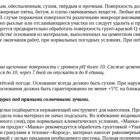
м, обеспыленным, сухим, твёрдым и прочным. Поверхность дол
 и жировые пятна, битум, и плохо смачиваемых веществ. Любые
 В случае поражения поверхности различными микроорганизмами
но рыхлые или отслаивающиеся участки их следует удалить и п
ется предварительно обработать поверхность грунт-краской Q 
ройстве основания из материалов, выполненных на цементном св
сле окончания работ, при нормальных погодных условиях. При н
 на щелочные поверхности с уровнем рН более 10. Свежие цемен
 до 10, через 7 дней он опускается до 8 единиц.
тёплой погоде. Основание всегда должно быть сухим. При наруж
 основания должна быть гарантированно не менее +5°С на ближа
рах под прямыми солнечными лучами.
делки подбирается нержавеющий инструмент для нанесения. При
ила пока материал не начал подсыхать. Во избежание видимых с
ённого слоя), при нормальных климатических условиях, «Манка»
им продукт «Манка» рекомендуется обработать грунтовкой «Ульт
и гранулами в технике «Короед», материал наносят равномерны
тёркой с целью придания необходимого рисунка. Полная полимер