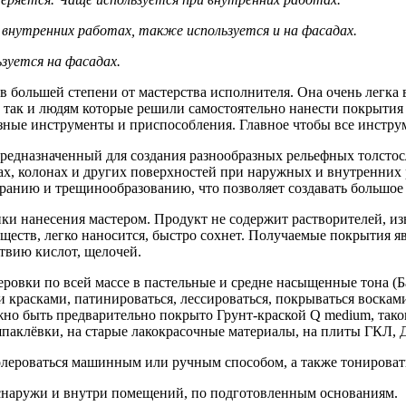
 внутренних работах, также используется и на фасадах.
ьзуется на фасадах.
 большей степени от мастерства исполнителя. Она очень легка в
так и людям которые решили самостоятельно нанести покрытия 
азные инструменты и приспособления. Главное чтобы все инст
предназначенный для создания разнообразных рельефных толст
ах, колонах и других поверхностей при наружных и внутренних 
иранию и трещинообразованию, что позволяет создавать большо
и нанесения мастером. Продукт не содержит растворителей, изв
еществ, легко наносится, быстро сохнет. Получаемые покрытия 
твию кислот, щелочей.
ровки по всей массе в пастельные и средне насыщенные тона (Б
красками, патинироваться, лессироваться, покрываться воскам
о быть предварительно покрыто Грунт-краской Q medium, таког
шпаклёвки, на старые лакокрасочные материалы, на плиты ГКЛ
колероваться машинным или ручным способом, а также тониров
снаружи и внутри помещений, по подготовленным основаниям.