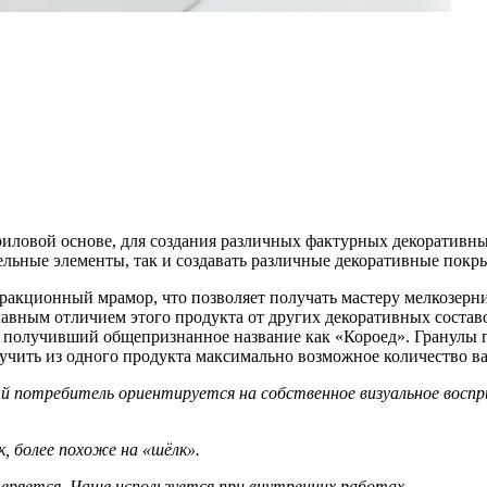
иловой основе, для создания различных фактурных декоративн
дельные элементы, так и создавать различные декоративные по
ракционный мрамор, что позволяет получать мастеру мелкозерн
авным отличием этого продукта от других декоративных составо
 получивший общепризнанное название как «Короед». Гранулы по
чить из одного продукта максимально возможное количество ва
 потребитель ориентируется на собственное визуальное воспри
к, более похоже на «шёлк».
 теряется. Чаще используется при внутренних работах.