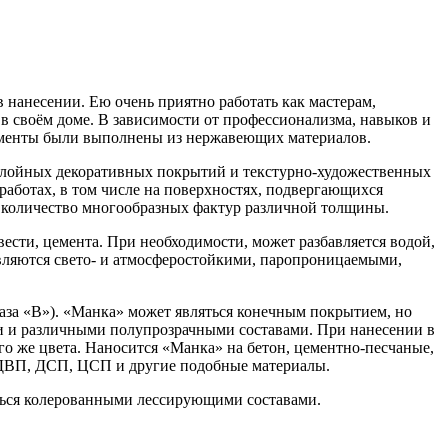
 нанесении. Ею очень приятно работать как мастерам,
в своём доме. В зависимости от профессионализма, навыков и
рументы были выполнены из нержавеющих материалов.
ослойных декоративных покрытий и текстурно-художественных
работах, в том числе на поверхностях, подвергающихся
е количество многообразных фактур различной толщины.
ести, цемента. При необходимости, может разбавляется водой,
являются свето- и атмосферостойкими, паропроницаемыми,
аза «В»). «Манка» может являться конечным покрытием, но
и и различными полупрозрачными составами. При нанесении в
о же цвета. Наносится «Манка» на бетон, цементно-песчаные,
, ДВП, ДСП, ЦСП и другие подобные материалы.
аться колерованными лессирующими составами.