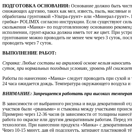
ПОДГОТОВКА ОСНОВАНИЯ:
Основание должно быть чисты
снижающих адгезию, таких как мел, известь, пыль, масляные
обработаны грунтовкой «Ультра-грунт» или «Минерал-грунт».
грибка» POLIMIX согласно инструкции. Если существуют силь
скольжения «Манки» по подготовленному основанию рекоменду
исполнении, грунт-краска должна иметь тот же цвет. При уст
грунтование можно проводить не менее чем через 3 суток, по
проводить через 7 суток.
ВЫПОЛНЕНИЕ РАБОТ:
Справка: Любые составы на акриловой основе нельзя наносить
суток, при нормальных погодных условиях, уровень рН снижается
Работы по нанесению «Манка» следует проводить при сухой и 
24 часа ожидается дождь. Температура окружающего воздуха и
ВНИМАНИЕ: Запрещается работать при высоких температу
В зависимости от выбранного рисунка и вида декоративной от
участков были «рваными» и стыковка между участками происход
Примерно через 12-36 часов (в зависимости от толщины нанес
работа по окраске или другим декоративным работам. Перед эт
технологии. При нанесении продукта «Манка» с декоративным
Через 10-15 минут, дав ей подсохнуть, затирают пластиковой 