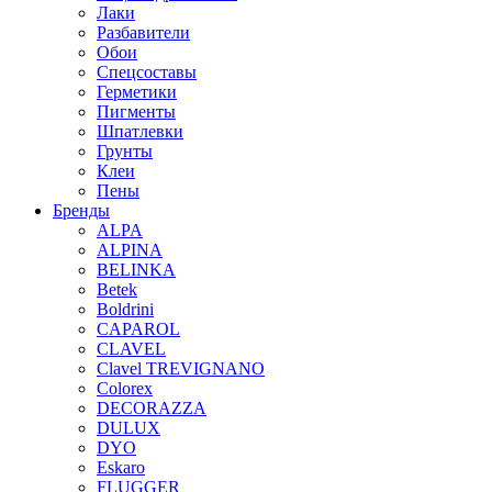
Лаки
Разбавители
Обои
Спецсоставы
Герметики
Пигменты
Шпатлевки
Грунты
Клеи
Пены
Бренды
ALPA
ALPINA
BELINKA
Betek
Boldrini
CAPAROL
CLAVEL
Clavel TREVIGNANO
Colorex
DECORAZZA
DULUX
DYO
Eskaro
FLUGGER