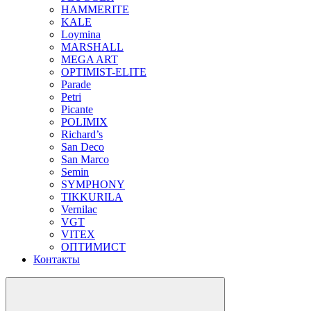
HAMMERITE
KALE
Loymina
MARSHALL
MEGA ART
OPTIMIST-ELITE
Parade
Petri
Picante
POLIMIX
Richard’s
San Deco
San Marco
Semin
SYMPHONY
TIKKURILA
Vernilac
VGT
VITEX
ОПТИМИСТ
Контакты