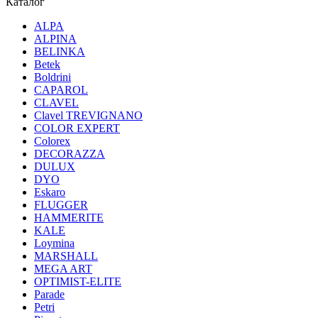
Каталог
ALPA
ALPINA
BELINKA
Betek
Boldrini
CAPAROL
CLAVEL
Clavel TREVIGNANO
COLOR EXPERT
Colorex
DECORAZZA
DULUX
DYO
Eskaro
FLUGGER
HAMMERITE
KALE
Loymina
MARSHALL
MEGA ART
OPTIMIST-ELITE
Parade
Petri