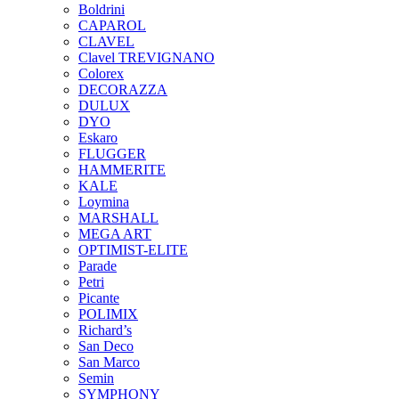
Boldrini
CAPAROL
CLAVEL
Clavel TREVIGNANO
Colorex
DECORAZZA
DULUX
DYO
Eskaro
FLUGGER
HAMMERITE
KALE
Loymina
MARSHALL
MEGA ART
OPTIMIST-ELITE
Parade
Petri
Picante
POLIMIX
Richard’s
San Deco
San Marco
Semin
SYMPHONY