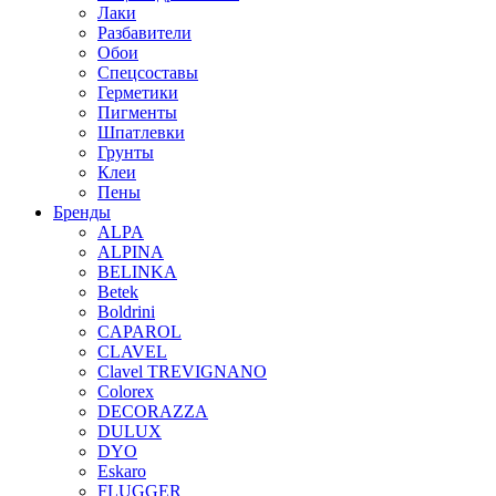
Лаки
Разбавители
Обои
Спецсоставы
Герметики
Пигменты
Шпатлевки
Грунты
Клеи
Пены
Бренды
ALPA
ALPINA
BELINKA
Betek
Boldrini
CAPAROL
CLAVEL
Clavel TREVIGNANO
Colorex
DECORAZZA
DULUX
DYO
Eskaro
FLUGGER