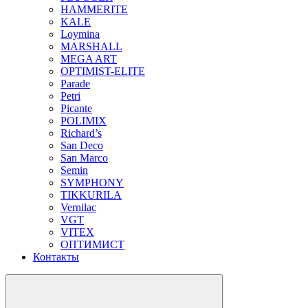
HAMMERITE
KALE
Loymina
MARSHALL
MEGA ART
OPTIMIST-ELITE
Parade
Petri
Picante
POLIMIX
Richard’s
San Deco
San Marco
Semin
SYMPHONY
TIKKURILA
Vernilac
VGT
VITEX
ОПТИМИСТ
Контакты