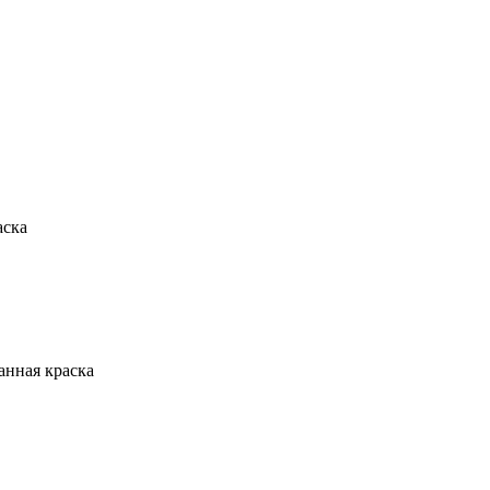
аска
анная краска