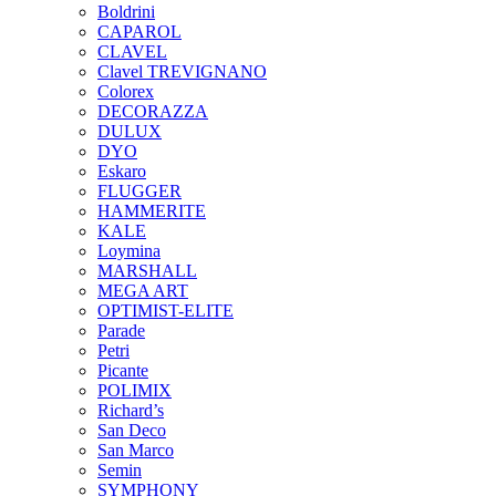
Boldrini
CAPAROL
CLAVEL
Clavel TREVIGNANO
Colorex
DECORAZZA
DULUX
DYO
Eskaro
FLUGGER
HAMMERITE
KALE
Loymina
MARSHALL
MEGA ART
OPTIMIST-ELITE
Parade
Petri
Picante
POLIMIX
Richard’s
San Deco
San Marco
Semin
SYMPHONY