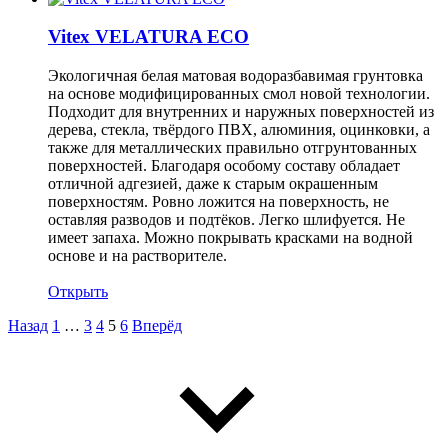
Vitex VELATURA ECO
Экологичная белая матовая водоразбавимая грунтовка
на основе модифицированных смол новой технологии.
Подходит для внутренних и наружных поверхностей из
дерева, стекла, твёрдого ПВХ, алюминия, оцинковки, а
также для металлических правильно отгрунтованных
поверхностей. Благодаря особому составу обладает
отличной адгезией, даже к старым окрашенным
поверхностям. Ровно ложится на поверхность, не
оставляя разводов и подтёков. Легко шлифуется. Не
имеет запаха. Можно покрывать красками на водной
основе и на растворителе.
Открыть
Назад
1
…
3
4
5
6
Вперёд