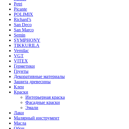
Petri
Picante
POLIMIX
Richard’s
San Deco
San Marco
Semin
SYMPHONY
TIKKURILA
Vernilac
VGT
VITEX
Герметики
Грунты
Декоративные материалы
Защита древесины
Клеи
Краски
Интерьерная краска
Фасадные краски
Эмали
Лаки
Малярный инструмент
Масла
Обои